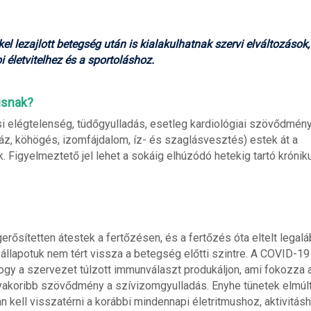
 lezajlott betegség után is kialakulhatnak szervi elváltozások,
 életvitelhez és a sportoláshoz.
usnak?
elégtelenség, tüdőgyulladás, esetleg kardiológiai szövődmény
áz, köhögés, izomfájdalom, íz- és szaglásvesztés) estek át a
. Figyelmeztető jel lehet a sokáig elhúzódó hetekig tartó krónik
rősítetten átestek a fertőzésen, és a fertőzés óta eltelt legal
állapotuk nem tért vissza a betegség előtti szintre. A COVID-19
hogy a szervezet túlzott immunválaszt produkáljon, ami fokozza 
gyakoribb szövődmény a szívizomgyulladás. Enyhe tünetek elmúlt
 kell visszatérni a korábbi mindennapi életritmushoz, aktivitásh