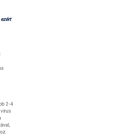
 ezért
.
us
ább 2-4
 vírus
a
ával,
oz.