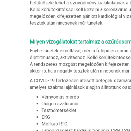
Feltűnő jele lehet a szövődmény kialakulásnak a t
Kellő körültekintéssel kell kezelni a koronavírus
megelőzően kifejezetten ajánlott kardiológiai viz
tesztek után nincsenek már tünetek.
Milyen vizsgálatokat tartalmaz a szűrőcso
Enyhe tünetek elmúltával, még a felépülés során 
életritmushoz, aktivitáshoz. Kellő körültekintésse
A rendszeres mozgást megelőzően kifejezetten aj
akkor is, ha a negatív tesztek után nincsenek már 
A COVID-19 fertőzésen átesett betegek számára 
amelyet szakmai ajánlások alapján állítottunk öss
Vérnyomás mérés
Oxigén szaturáció
Testhőmérséklet
EKG
Mellkas RTG
Laborvizsgálat: kardiális troponin, CRP, TSH