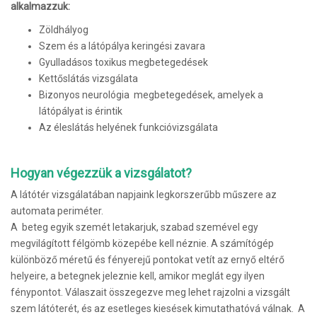
alkalmazzuk:
Zöldhályog
Szem és a látópálya keringési zavara
Gyulladásos toxikus megbetegedések
Kettőslátás vizsgálata
Bizonyos neurológia megbetegedések, amelyek a
látópályat is érintik
Az éleslátás helyének funkcióvizsgálata
Hogyan végezzük a vizsgálatot?
A látótér vizsgálatában napjaink legkorszerűbb műszere az
automata periméter.
A beteg egyik szemét letakarjuk, szabad szemével egy
megvilágított félgömb közepébe kell néznie. A számítógép
különböző méretű és fényerejű pontokat vetít az ernyő eltérő
helyeire, a betegnek jeleznie kell, amikor meglát egy ilyen
fénypontot. Válaszait összegezve meg lehet rajzolni a vizsgált
szem látóterét, és az esetleges kiesések kimutathatóvá válnak. A