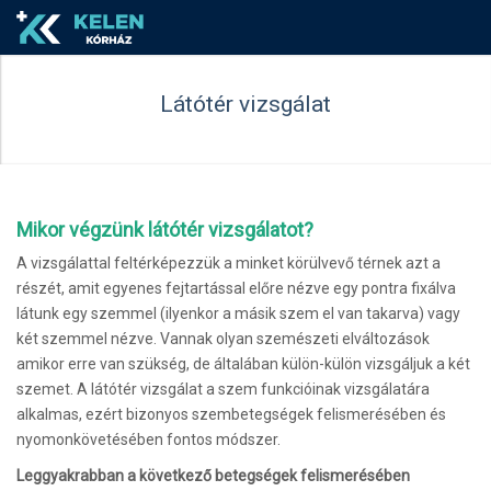
Látótér vizsgálat
Mikor végzünk látótér vizsgálatot?
A vizsgálattal feltérképezzük a minket körülvevő térnek azt a
részét, amit egyenes fejtartással előre nézve egy pontra fixálva
látunk egy szemmel (ilyenkor a másik szem el van takarva) vagy
két szemmel nézve. Vannak olyan szemészeti elváltozások
amikor erre van szükség, de általában külön-külön vizsgáljuk a két
szemet. A látótér vizsgálat a szem funkcióinak vizsgálatára
alkalmas, ezért bizonyos szembetegségek felismerésében és
nyomonkövetésében fontos módszer.
Leggyakrabban a következő betegségek felismerésében