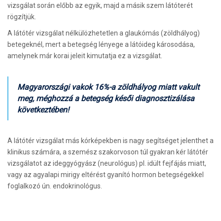
vizsgálat során előbb az egyik, majd a másik szem látóterét
rögzítjük.
A látótér vizsgálat nélkülözhetetlen a glaukómás (zöldhályog)
betegeknél, mert a betegség lényege a látóideg károsodása,
amelynek már korai jeleit kimutatja ez a vizsgálat.
Magyarországi vakok 16%-a zöldhályog miatt vakult
meg, méghozzá a betegség késői diagnosztizálása
következtében!
A látótér vizsgálat más kórképekben is nagy segítséget jelenthet a
klinikus számára, a szemész szakorvoson túl gyakran kér látótér
vizsgálatot az ideggyógyász (neurológus) pl. idült fejfájás miatt,
vagy az agyalapi mirigy eltérést gyanító hormon betegségekkel
foglalkozó ún. endokrinológus.