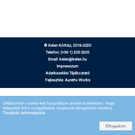
© Kelen Kórház, 2016-2020
Telefon:
(+36 1) 205 0205
Email:
kelen@kelen.hu
Impresszum
Adatkezelési Tájékoztató
Fejlesztés:
Auretto Works
Oldalunkon cookie-kat használunk annak érdekében, hogy
teljesebb körű szolgáltatást nyújtsunk látogatóink részére.
További információk
Elfogadom